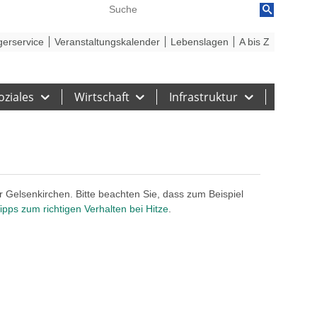
reiheit
Barriere melden
gerservice
Veranstaltungskalender
Lebenslagen
A bis Z
oziales
Wirtschaft
Infrastruktur
r Gelsenkirchen. Bitte beachten Sie, dass zum Beispiel
ipps zum richtigen Verhalten bei Hitze
.