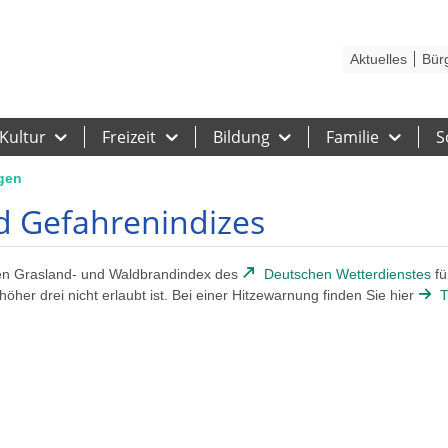
Kontakt
Stadtplan
Karriere
Presse
Hilfe
Impressum
Barrieref
Aktuelles
Bür
Kultur
Freizeit
Bildung
Familie
S
gen
 Gefahrenindizes
den Grasland- und Waldbrandindex des
Deutschen Wetterdienstes
fü
er drei nicht erlaubt ist. Bei einer Hitzewarnung finden Sie hier
T