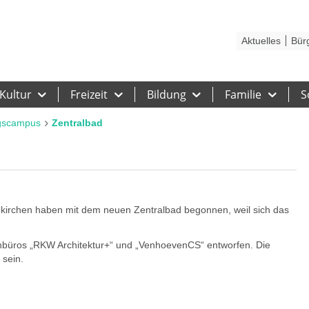
Kontakt
Stadtplan
Karriere
Presse
Hilfe
Impressum
Barrieref
Aktuelles
Bür
Kultur
Freizeit
Bildung
Familie
S
gscampus
Zentralbad
kirchen haben mit dem neuen Zentralbad begonnen, weil sich das
enbüros „RKW Architektur+“ und „VenhoevenCS“ entworfen. Die
 sein.