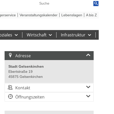
reiheit
Barriere melden
gerservice
Veranstaltungskalender
Lebenslagen
A bis Z
oziales
Wirtschaft
Infrastruktur
Adresse
Stadt Gelsenkirchen
Ebertstraße 19
45875 Gelsenkirchen
Kontakt
Öffnungszeiten