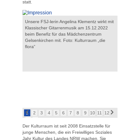
statt.
Unsere FSJ-lerin Angelina Klementz wirkt mit
Seit 2015
Klassischer Gitarrenmusik am 15.12.2022
Theatergr
mit den
beim Benefiz für das Mädchenzentrum
Badar. Hi
Foto:
Gelsenkirchen mit. Foto: Kulturraum „die
jährlichen
flora“
Kulturraum
1
2
3
4
5
6
7
8
9
10
11
12
13
14
Der Kulturraum ist seit 2008 Einsatzstelle für
junge Menschen, die ein Freiwilliges Soziales
Jahr Kultur des Landes NRW machen. Sie