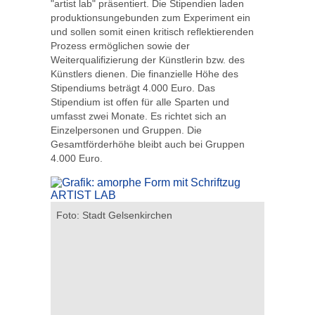
"artist lab" präsentiert. Die Stipendien laden
produktionsungebunden zum Experiment ein
und sollen somit einen kritisch reflektierenden
Prozess ermöglichen sowie der
Weiterqualifizierung der Künstlerin bzw. des
Künstlers dienen. Die finanzielle Höhe des
Stipendiums beträgt 4.000 Euro. Das
Stipendium ist offen für alle Sparten und
umfasst zwei Monate. Es richtet sich an
Einzelpersonen und Gruppen. Die
Gesamtförderhöhe bleibt auch bei Gruppen
4.000 Euro.
ausch mit
Foto: Stadt Gelsenkirchen
Stipendia
en Foto:
(v.l.n.r.)
Witzke, R
Markus Go
Ole-Kristi
Caroline 