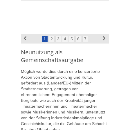
1
2
3
4
5
6
7
Neunutzung als
Gemeinschaftsaufgabe
Möglich wurde dies durch eine konzertierte
Aktion von Stadtentwicklung und Kultur,
gefördert aus (Landes/EU-)Mitteln der
Stadterneuerung, getragen von
ehrenamtlichem Engagement ehemaliger
Bergleute wie auch der Kreativität junger
Theatermacherinnen und Theatermacher
sowie Musikerinnen und Musikern, unterstützt
von der Stiftung Industriedenkmalpflege und
Geschichtskultur, die die Gebäude am Schacht
9 in ihre Obhut nahm.