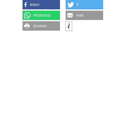
teilen
X
WhatsApp
mail
drucken