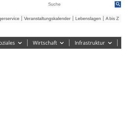
reiheit
Barriere melden
gerservice
Veranstaltungskalender
Lebenslagen
A bis Z
oziales
Wirtschaft
Infrastruktur