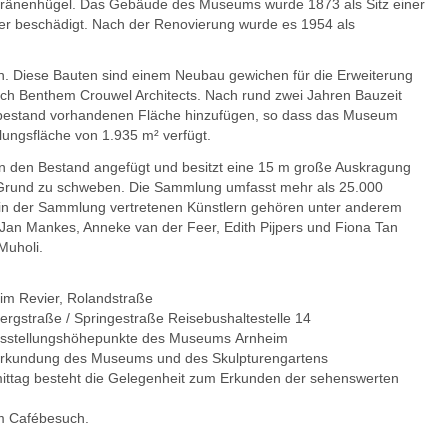
oränenhügel. Das Gebäude des Museums wurde 1873 als Sitz einer
wer beschädigt. Nach der Renovierung wurde es 1954 als
n. Diese Bauten sind einem Neubau gewichen für die Erweiterung
ch Benthem Crouwel Architects. Nach rund zwei Jahren Bauzeit
ltbestand vorhandenen Fläche hinzufügen, so dass das Museum
lungsfläche von 1.935 m² verfügt.
n den Bestand angefügt und besitzt eine 15 m große Auskragung
em Grund zu schweben. Die Sammlung umfasst mehr als 25.000
n in der Sammlung vertretenen Künstlern gehören unter anderem
 Jan Mankes, Anneke van der Feer, Edith Pijpers und Fiona Tan
Muholi.
 im Revier, Rolandstraße
rgstraße / Springestraße Reisebushaltestelle 14
usstellungshöhepunkte des Museums Arnheim
en Erkundung des Museums und des Skulpturengartens
ttag besteht die Gelegenheit zum Erkunden der sehenswerten
m Cafébesuch.