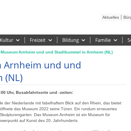
Kontakt
Stadtplan
Karriere
Presse
Hilfe
Impressum
Barrieref
Aktuelles
Bür
Kultur
Freizeit
Bildung
Familie
S
 Museum Arnheim und und Stadtbummel in Arnheim (NL)
 Arnheim und und
 (NL)
:00 Uhr, Busabfahrtsorte und -zeiten:
 der Niederlande mit fabelhaftem Blick auf den Rhein, das bietet
öffnete das Museum 2022 seine Türen. Ein rundum erneuertes
m Skulpturengarten. Das Museum Arnheim ist ein Museum für
werpunkt auf Kunst des 20. Jahrhunderts.