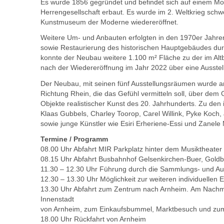
Es wurde 1856 gegründet und befindet sich auf einem M
Herrengesellschaft erbaut. Es wurde im 2. Weltkrieg sch
Kunstmuseum der Moderne wiedereröffnet.
Weitere Um- und Anbauten erfolgten in den 1970er Jahre
sowie Restaurierung des historischen Hauptgebäudes dur
konnte der Neubau weitere 1.100 m² Fläche zu der im A
nach der Wiedereröffnung im Jahr 2022 über eine Ausstel
Der Neubau, mit seinen fünf Ausstellungsräumen wurde a
Richtung Rhein, die das Gefühl vermitteln soll, über d
Objekte realistischer Kunst des 20. Jahrhunderts. Zu de
Klaas Gubbels, Charley Toorop, Carel Willink, Pyke Koch,
sowie junge Künstler wie Esiri Erheriene-Essi und Zanele 
Termine / Programm
08.00 Uhr Abfahrt MIR Parkplatz hinter dem Musiktheater
08.15 Uhr Abfahrt Busbahnhof Gelsenkirchen-Buer, Goldbe
11.30 – 12.30 Uhr Führung durch die Sammlungs- und A
12.30 – 13.30 Uhr Möglichkeit zur weiteren individuell
13.30 Uhr Abfahrt zum Zentrum nach Arnheim. Am Nachmi
Innenstadt
von Arnheim, zum Einkaufsbummel, Marktbesuch und zu
18.00 Uhr Rückfahrt von Arnheim