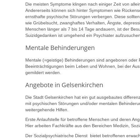
Die meisten Symptome klingen nach einiger Zeit von alle
Andererseits können sich hinter Symptomen wie Rücken
ernsthafte psychische Störungen verbergen. Diese sollt
wie Grübelsucht, zwanghaftes Verhalten, Ängste, depressi
Menschen länger als 7 bis 14 Tage andauern, ist der Bes
Suizidgedanken ist umgehend ein Psychiater aufzusuchen 
Mentale Behinderungen
Mentale (=geistige) Behinderungen sind angeboren oder 
Beeinträchtigungen beim Leben und Wohnen, bei der Ausbi
gemildert werden.
Angebote in Gelsenkirchen
Die Stadt Gelsenkirchen hat ein gut ausgebautes differen
mit psychischen Störungen und/oder mentalen Behinderu
weitergehende Hilfen.
Erste Anlaufstelle für betroffene Menschen und deren Ange
Hier arbeiten Fachkräfte aus den Bereichen Medizin, Sozi
Der Sozialpsychiatrische Dienst bietet betroffenen erwa