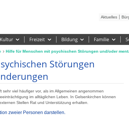
Kontakt
Stadtplan
Karriere
Presse
Hilfe
Impressum
Barrieref
Aktuelles
Bür
Kultur
Freizeit
Bildung
Familie
S
e
Hilfe für Menschen mit psychischen Störungen und/oder men
psychischen Störungen
inderungen
 sehr viel häufiger vor, als im Allgemeinen angenommen
eeinträchtigung im alltäglichen Leben. In Gelsenkirchen können
externen Stellen Rat und Unterstützung erhalten.