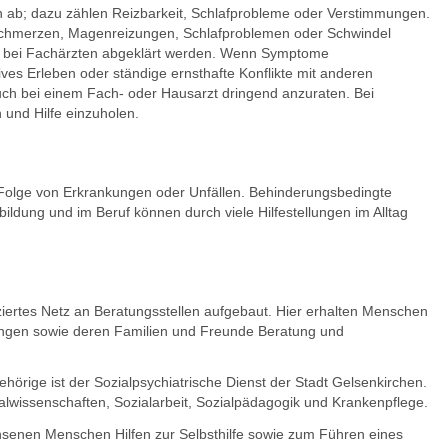
in ab; dazu zählen Reizbarkeit, Schlafprobleme oder Verstimmungen.
schmerzen, Magenreizungen, Schlafproblemen oder Schwindel
en bei Fachärzten abgeklärt werden. Wenn Symptome
ves Erleben oder ständige ernsthafte Konflikte mit anderen
uch bei einem Fach- oder Hausarzt dringend anzuraten. Bei
und Hilfe einzuholen.
Folge von Erkrankungen oder Unfällen. Behinderungsbedingte
ldung und im Beruf können durch viele Hilfestellungen im Alltag
ziertes Netz an Beratungsstellen aufgebaut. Hier erhalten Menschen
ngen sowie deren Familien und Freunde Beratung und
hörige ist der Sozialpsychiatrische Dienst der Stadt Gelsenkirchen.
alwissenschaften, Sozialarbeit, Sozialpädagogik und Krankenpflege.
chsenen Menschen Hilfen zur Selbsthilfe sowie zum Führen eines