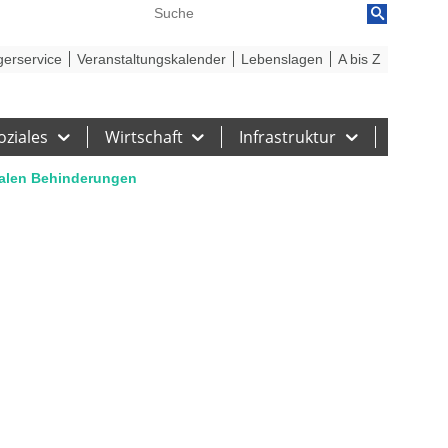
reiheit
Barriere melden
gerservice
Veranstaltungskalender
Lebenslagen
A bis Z
oziales
Wirtschaft
Infrastruktur
talen Behinderungen