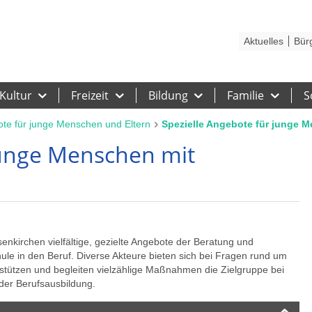
Kontakt
Stadtplan
Karriere
Presse
Hilfe
Impressum
Barrieref
Aktuelles
Bür
Kultur
Freizeit
Bildung
Familie
S
te für junge Menschen und Eltern
Spezielle Angebote für junge 
junge Menschen mit
kirchen vielfältige, gezielte Angebote der Beratung und
e in den Beruf. Diverse Akteure bieten sich bei Fragen rund um
tützen und begleiten vielzählige Maßnahmen die Zielgruppe bei
der Berufsausbildung.