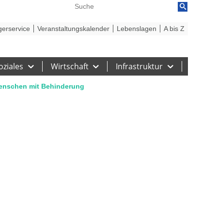
reiheit
Barriere melden
gerservice
Veranstaltungskalender
Lebenslagen
A bis Z
oziales
Wirtschaft
Infrastruktur
Menschen mit Behinderung