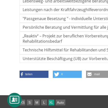
Lebensweg- und arbeitsweltbezogene Beratung
Leistungen nach der Kraftfahrzeughilfeverord
"Passgenaue Besetzung " - individuelle Unters
Persönliche Beratung und Vermittlung für alle 
„Reaktiv“ – Projekt zur beruflichen Vorbereit
Rehabilitationsbedarf
Technische Hilfsmittel für Rehabilitanden und
Unterstützte Beschäftigung (UB) zur Vorberei
teilen
X
mail
XS
S
M
L
XL
Auto