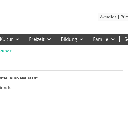
Kontakt
Stadtplan
Karriere
Presse
Hilfe
Impressum
Barrieref
Aktuelles
Bür
Kultur
Freizeit
Bildung
Familie
S
stunde
adtteilbüro Neustadt