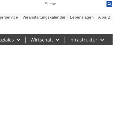
reiheit
Barriere melden
gerservice
Veranstaltungskalender
Lebenslagen
A bis Z
oziales
Wirtschaft
Infrastruktur