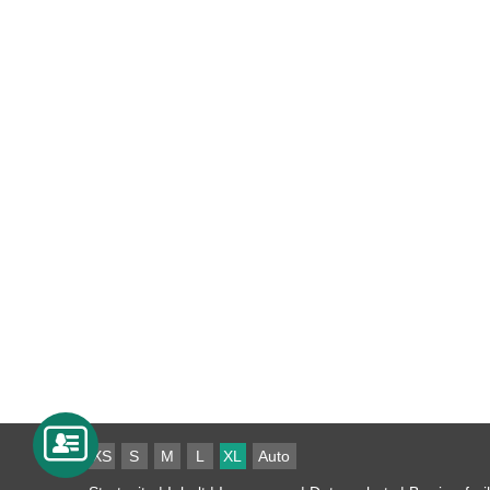
XS
S
M
L
XL
Auto