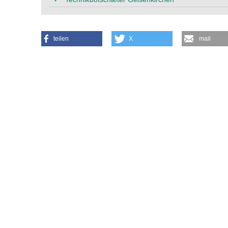
teilen
X
mail