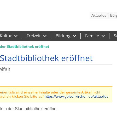
Kontakt
Stadtplan
Karriere
Presse
Hilfe
Impressum
Barrieref
Aktuelles
Bür
Kultur
Freizeit
Bildung
Familie
S
der Stadtbibliothek eröffnet
 Stadtbibliothek eröffnet
lfalt
enfalls sind einzelne Inhalte oder der gesamte Artikel nicht
rchen klicken Sie bitte auf
https://www.gelsenkirchen.de/aktuelles