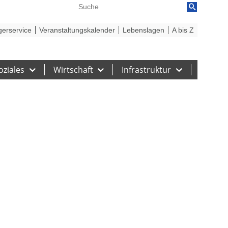
reiheit
Barriere melden
gerservice
Veranstaltungskalender
Lebenslagen
A bis Z
oziales
Wirtschaft
Infrastruktur