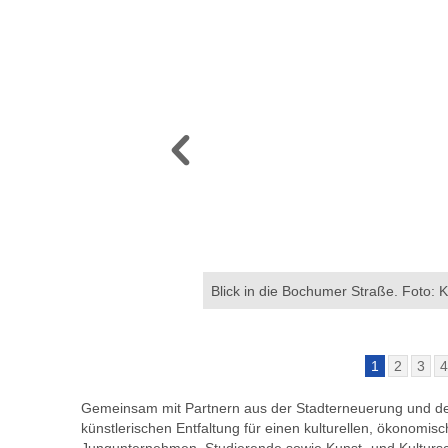
be-Gelände (blau) und das
Blick in die Bochumer Straße. Foto: K
 das Kreativ.Quartier. Grafik:
1
2
3
Gemeinsam mit Partnern aus der Stadterneuerung und der 
künstlerischen Entfaltung für einen kulturellen, ökonomis