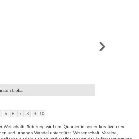
irsten Lipka
Impression von der 
Szeniale e. V. / Jona
4
5
6
7
8
9
10
Wirtschaftsförderung wird das Quartier in seiner kreativen und
chen und urbanen Wandel unterstützt. Wissenschaft, Vereine,