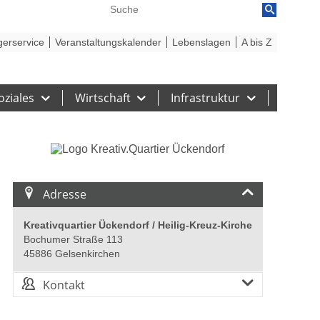
reiheit
Barriere melden
gerservice
Veranstaltungskalender
Lebenslagen
A bis Z
oziales
Wirtschaft
Infrastruktur
Adresse
Kreativquartier Ückendorf / Heilig-Kreuz-Kirche
Bochumer Straße 113
45886 Gelsenkirchen
Kontakt