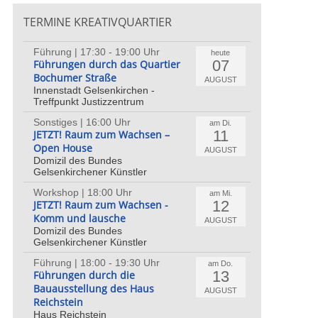
TERMINE KREATIVQUARTIER
Führung | 17:30 - 19:00 Uhr
heute
07
Führungen durch das Quartier
Bochumer Straße
AUGUST
Innenstadt Gelsenkirchen -
Treffpunkt Justizzentrum
Sonstiges | 16:00 Uhr
am Di.
11
JETZT! Raum zum Wachsen –
Open House
AUGUST
Domizil des Bundes
Gelsenkirchener Künstler
Workshop | 18:00 Uhr
am Mi.
12
JETZT! Raum zum Wachsen -
SZENIALE, dem Festival der Freien Szene. Foto: Förderverein
Ein 
Komm und lausche
s Kaltenkirchen
Lipk
AUGUST
Domizil des Bundes
Gelsenkirchener Künstler
Führung | 18:00 - 19:30 Uhr
am Do.
13
Führungen durch die
Bauausstellung des Haus
AUGUST
Reichstein
Haus Reichstein