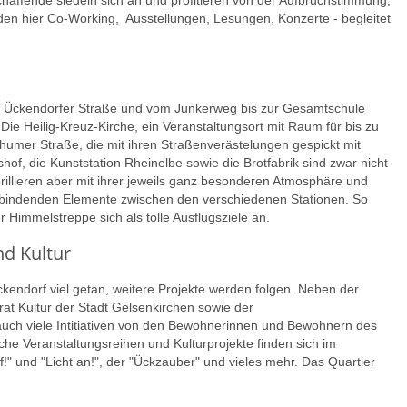
affende siedeln sich an und profitieren von der Aufbruchstimmung,
finden hier Co-Working, Ausstellungen, Lesungen, Konzerte - begleitet
r Ückendorfer Straße und vom Junkerweg bis zur Gesamtschule
Die Heilig-Kreuz-Kirche, ein Veranstaltungsort mit Raum für bis zu
chumer Straße, die mit ihren Straßenverästelungen gespickt mit
hof, die Kunststation Rheinelbe sowie die Brotfabrik sind zwar nicht
brillieren aber mit ihrer jeweils ganz besonderen Atmosphäre und
verbindenden Elemente zwischen den verschiedenen Stationen. So
 Himmelstreppe sich als tolle Ausflugsziele an.
nd Kultur
kendorf viel getan, weitere Projekte werden folgen. Neben der
at Kultur der Stadt Gelsenkirchen sowie der
auch viele Intitiativen von den Bewohnerinnen und Bewohnern des
iche Veranstaltungsreihen und Kulturprojekte finden sich im
f!" und "Licht an!", der "Ückzauber" und vieles mehr. Das Quartier