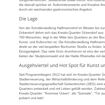
Jungunternehmen, Studierende sowie Kunst- und Kultursch
die überall spürbar ist. Kulturinteressierte und Kreative 
durch ein wachsendes gastronomisches Angebot.
Die Lage
Von der Künstlersiedlung Halfmannshof im Westen bis zu
Ückendorf dehnt sich das Kreativ.Quartier Ückendorf aus. 
700 Menschen, liegt in der Mitte des Quartiers an der Bo
Kunst- und Kulturorten ist. Die Künstlersiedlung Halfmanns
direkt an der viel bespielten Bochumer Straße zu finden, 
Einzigartigkeit. Das viele Grün drumherum ist eins der 
bieten der Skulpturenwald und die Halde Rheinelbe mit der
Ausgehviertel und Hot Spot für Kunst u
Seit Programmbeginn 2012 hat sich im Kreativ.Quartier Üc
Stadterneuerung, der Wirtschaftsförderung und dem Refer
Stadterneuerungsgesellschaft Gelsenkirchen (SEG) sind 
Quartiers entwickelt und mit Leben gefüllt worden. Zahlre
Kreativ.Quartier: "Kommse Ücken", die "Szeniale", "Tür au
pulsiert und lebt!