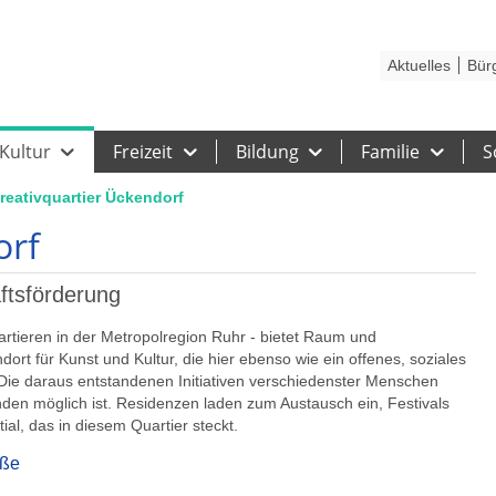
Kontakt
Stadtplan
Karriere
Presse
Hilfe
Impressum
Barrieref
Aktuelles
Bür
Kultur
Freizeit
Bildung
Familie
S
reativquartier Ückendorf
orf
aftsförderung
artieren in der Metropolregion Ruhr - bietet Raum und
ndort für Kunst und Kultur, die hier ebenso wie ein offenes, soziales
 Die daraus entstandenen Initiativen verschiedenster Menschen
den möglich ist. Residenzen laden zum Austausch ein, Festivals
al, das in diesem Quartier steckt.