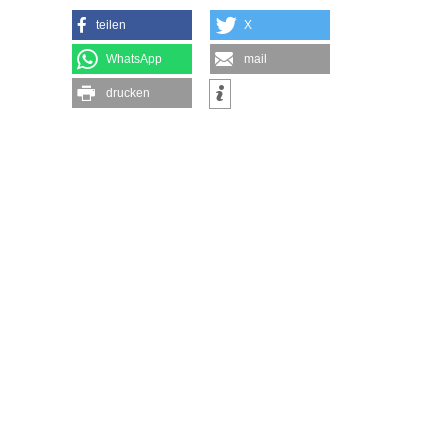
teilen
X
WhatsApp
mail
drucken