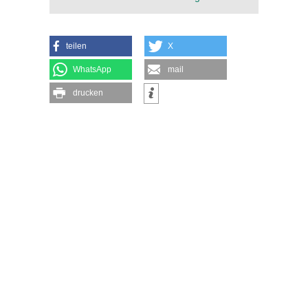
teilen
X
WhatsApp
mail
drucken