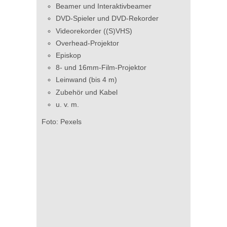
Beamer und Interaktivbeamer
Akku
DVD-Spieler und DVD-Rekorder
Audio
Videorekorder ((S)VHS)
CD- u
Overhead-Projektor
Mikr
Episkop
Laut
8- und 16mm-Film-Projektor
Zube
Leinwand (bis 4 m)
Foto: Gez
Zubehör und Kabel
u. v. m.
en
Foto: Pexels