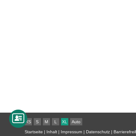
XS
S
M
L
XL
Auto
Startseite
|
Inhalt
|
Impressum
|
Datenschutz
|
Barrierefrei