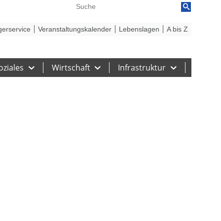
reiheit
Barriere melden
gerservice
Veranstaltungskalender
Lebenslagen
A bis Z
oziales
Wirtschaft
Infrastruktur