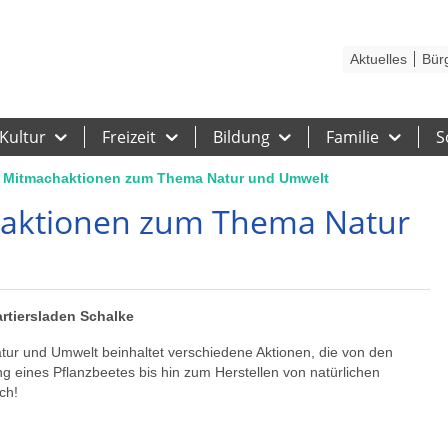
Kontakt
Stadtplan
Karriere
Presse
Hilfe
Impressum
Barrieref
Aktuelles
Bür
Kultur
Freizeit
Bildung
Familie
S
- Mitmachaktionen zum Thema Natur und Umwelt
haktionen zum Thema Natur
artiersladen Schalke
nd Umwelt beinhaltet verschiedene Aktionen, die von den
 eines Pflanzbeetes bis hin zum Herstellen von natürlichen
ch!