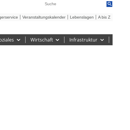
reiheit
Barriere melden
gerservice
Veranstaltungskalender
Lebenslagen
A bis Z
oziales
Wirtschaft
Infrastruktur