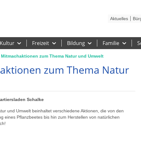
Kontakt
Stadtplan
Karriere
Presse
Hilfe
Impressum
Barrieref
Aktuelles
Bür
Kultur
Freizeit
Bildung
Familie
S
- Mitmachaktionen zum Thema Natur und Umwelt
haktionen zum Thema Natur
uartiersladen Schalke
nd Umwelt beinhaltet verschiedene Aktionen, die von den
 eines Pflanzbeetes bis hin zum Herstellen von natürlichen
ch!