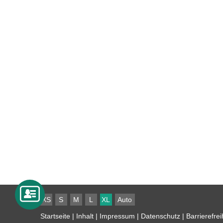
XS
S
M
L
XL
Auto
Startseite
|
Inhalt
|
Impressum
|
Datenschutz
|
Barrierefrei