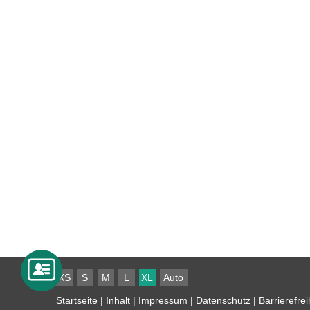
XS
S
M
L
XL
Auto
Startseite
|
Inhalt
|
Impressum
|
Datenschutz
|
Barrierefrei