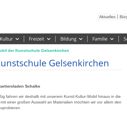
Kontakt
Stadtplan
Karriere
Presse
Hilfe
Impressum
Barrieref
Aktuelles
Bür
Kultur
Freizeit
Bildung
Familie
S
obil der Kunstschule Gelsenkirchen
Kunstschule Gelsenkirchen
uartiersladen Schalke
ig fahren wir deshalb mit unserem Kunst-Kultur-Mobil hinaus in die
t mit einer großen Auswahl an Materialien möchten wir vor allem den
zuprobieren.