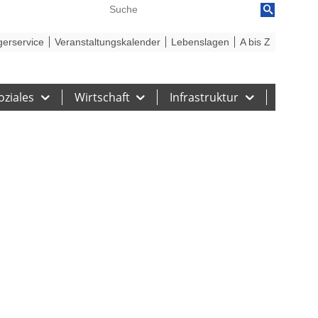
reiheit
Barriere melden
gerservice
Veranstaltungskalender
Lebenslagen
A bis Z
oziales
Wirtschaft
Infrastruktur