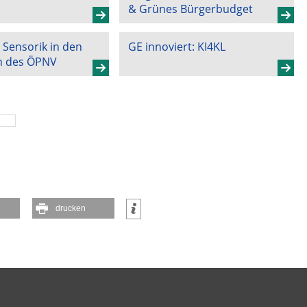
& Grünes Bürgerbudget
 Sensorik in den
GE innoviert: KI4KL
n des ÖPNV
drucken