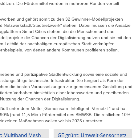
rstützen. Die Fördermittel werden in mehreren Runden verteilt –
h beworben und gehört somit zu den 32 Gewinner-Modellprojekten
d Netzwerkstadt/Stadtnetzwerk“ stehen. Dabei müssen die Ansätze
logplattform Smart Cities stehen, die die Menschen und das
dellprojekte die Chancen der Digitalisierung nutzen und sie mit den
m Leitbild der nachhaltigen europäischen Stadt verknüpfen.
Lernbeispiele, von denen andere Kommunen profitieren sollen.
g
riebene und partizipative Stadtentwicklung sowie eine soziale und
eistungsfähige technische Infrastruktur. Sie fungiert als Kern der
rchen die besten Voraussetzungen zur gemeinsamen Gestaltung und
tierten Vorhaben hinsichtlich einer lebenswerten und gedeihenden
r Nutzung der Chancen der Digitalisierung.
läuft unter dem Motto „Gemeinsam. Intelligent. Vernetzt.“ und hat
90% (rund 11,5 Mio.) Fördermittel des BMWSB. Die restlichen 10%
en einzelnen Maßnahmen wollen wir bis 2025 umsetzen:
t: Multiband Mesh
GE grünt: Umwelt-Sensornetz