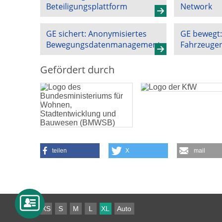
Beteiligungsplattform
Network
GE sichert: Anonymisiertes
GE bewegt:
Bewegungsdatenmanagement
Fahrzeuge
Gefördert durch
teilen
X
mail
XS
S
M
L
XL
Auto