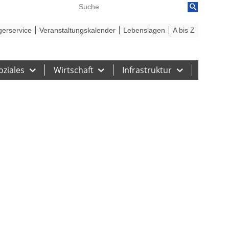
reiheit
Barriere melden
gerservice
Veranstaltungskalender
Lebenslagen
A bis Z
oziales
Wirtschaft
Infrastruktur