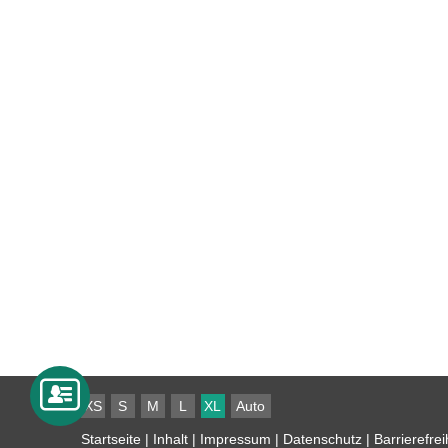
XS
S
M
L
XL
Auto
Startseite
|
Inhalt
|
Impressum
|
Datenschutz
|
Barrierefrei