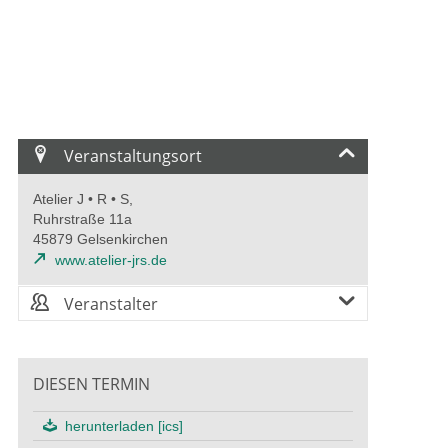
Veranstaltungsort
Atelier J • R • S,
Ruhrstraße 11a
45879 Gelsenkirchen
www.atelier-jrs.de
Veranstalter
DIESEN TERMIN
herunterladen [ics]