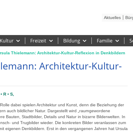
Kontakt
Stadtplan
Karriere
Presse
Hilfe
Impressum
Barrieref
Aktuelles
Bür
Kultur
Freizeit
Bildung
Familie
S
rsula Thielemann: Architektur-Kultur-Reflexion in Denkbildern
elemann: Architektur-Kultur-
n
 • R • S,
Rolle dabei spielen Architektur und Kunst, denn die Beziehung der
dern auch bildlicher Natur. Dargestellt wird „raumgewordene
 Bauten, Stadtbilder, Details und Natur in bizarre Bilderwelten. In
Wunsch- und Trugbilder wieder. Die konkreten Bilder veranlassen zum
it eigenen Denkbildern. Erst in den vergangenen Jahren hat Ursula