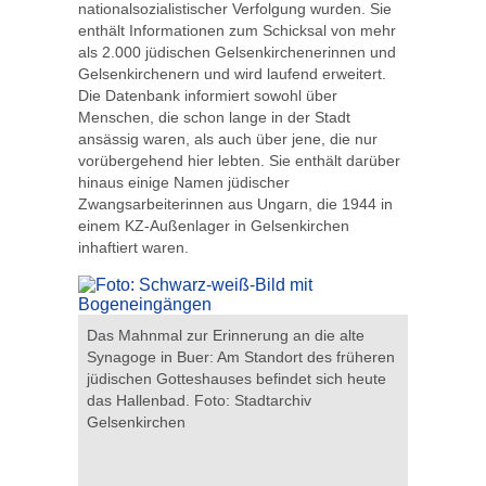
nationalsozialistischer Verfolgung wurden. Sie
enthält Informationen zum Schicksal von mehr
als 2.000 jüdischen Gelsenkirchenerinnen und
Gelsenkirchenern und wird laufend erweitert.
Die Datenbank informiert sowohl über
Menschen, die schon lange in der Stadt
ansässig waren, als auch über jene, die nur
vorübergehend hier lebten. Sie enthält darüber
hinaus einige Namen jüdischer
Zwangsarbeiterinnen aus Ungarn, die 1944 in
einem KZ-Außenlager in Gelsenkirchen
inhaftiert waren.
rde am 8.
Das am 1
Das Mahnmal zur Erinnerung an die alte
r die
Mahnmal i
Synagoge in Buer: Am Standort des früheren
her
erinnert s
jüdischen Gotteshauses befindet sich heute
eiht.
nationalso
das Hallenbad. Foto: Stadtarchiv
adtarchiv
Foto: Sta
Gelsenkirchen