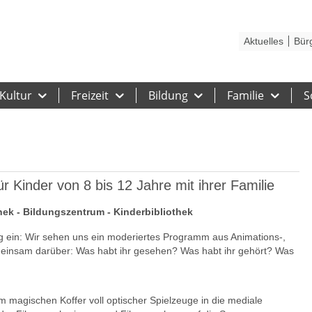
Kontakt
Stadtplan
Karriere
Presse
Hilfe
Impressum
Barrieref
Aktuelles
Bür
Kultur
Freizeit
Bildung
Familie
S
ür Kinder von 8 bis 12 Jahre mit ihrer Familie
thek - Bildungszentrum - Kinderbibliothek
ag ein: Wir sehen uns ein moderiertes Programm aus Animations-,
einsam darüber: Was habt ihr gesehen? Was habt ihr gehört? Was
 magischen Koffer voll optischer Spielzeuge in die mediale