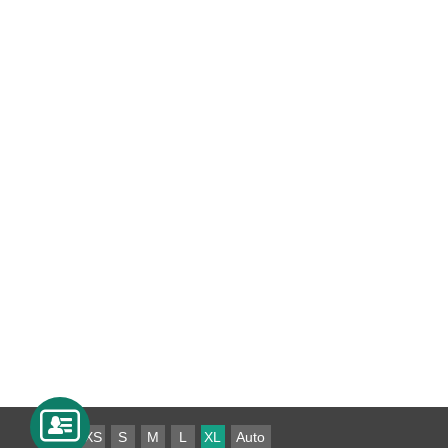
XS
S
M
L
XL
Auto