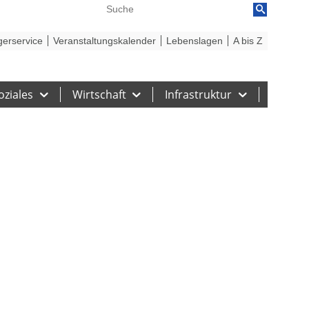
reiheit
Barriere melden
gerservice
Veranstaltungskalender
Lebenslagen
A bis Z
oziales
Wirtschaft
Infrastruktur