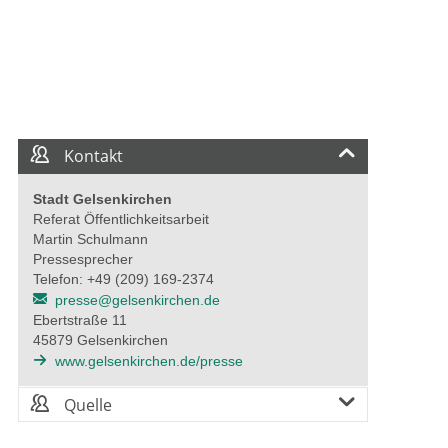
ndrea Henze mit Dr. Christian Klicki. Bildrechte: Stadt
Ober
rd Kaemper
Gels
Kontakt
Stadt Gelsenkirchen
Referat Öffentlichkeitsarbeit
Martin Schulmann
Pressesprecher
Telefon: +49 (209) 169-2374
presse@gelsenkirchen.de
Ebertstraße 11
45879 Gelsenkirchen
www.gelsenkirchen.de/presse
Quelle