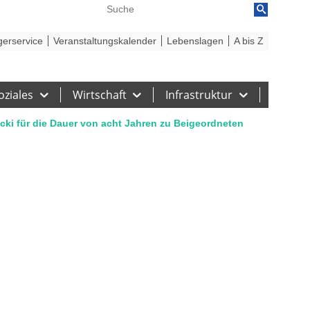
reiheit
Barriere melden
gerservice
Veranstaltungskalender
Lebenslagen
A bis Z
oziales
Wirtschaft
Infrastruktur
icki für die Dauer von acht Jahren zu Beigeordneten