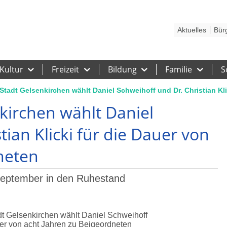
Kontakt
Stadtplan
Karriere
Presse
Hilfe
Impressum
Barrieref
Aktuelles
Bür
Kultur
Freizeit
Bildung
Familie
S
 Stadt Gelsenkirchen wählt Daniel Schweihoff und Dr. Christian Kl
kirchen wählt Daniel
tian Klicki für die Dauer von
neten
September in den Ruhestand