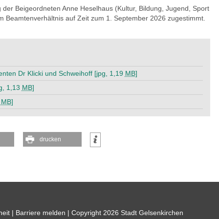
g der Beigeordneten Anne Heselhaus (Kultur, Bildung, Jugend, Sport
em Beamtenverhältnis auf Zeit zum 1. September 2026 zugestimmt.
ten Dr Klicki und Schweihoff [jpg, 1,19
MB
]
g, 1,13
MB
]
5
MB
]
drucken
heit
|
Barriere melden
| Copyright 2026 Stadt Gelsenkirchen