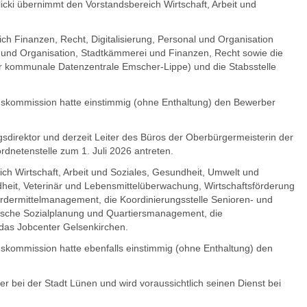
Klicki übernimmt den Vorstandsbereich Wirtschaft, Arbeit und
ch Finanzen, Recht, Digitalisierung, Personal und Organisation
 und Organisation, Stadtkämmerei und Finanzen, Recht sowie die
er kommunale Datenzentrale Emscher-Lippe) und die Stabsstelle
gskommission hatte einstimmig (ohne Enthaltung) den Bewerber
ngsdirektor und derzeit Leiter des Büros der Oberbürgermeisterin der
rdnetenstelle zum 1. Juli 2026 antreten.
eich Wirtschaft, Arbeit und Soziales, Gesundheit, Umwelt und
heit, Veterinär und Lebensmittelüberwachung, Wirtschaftsförderung
ördermittelmanagement, die Koordinierungsstelle Senioren- und
egische Sozialplanung und Quartiersmanagement, die
das Jobcenter Gelsenkirchen.
skommission hatte ebenfalls einstimmig (ohne Enthaltung) den
eter bei der Stadt Lünen und wird voraussichtlich seinen Dienst bei