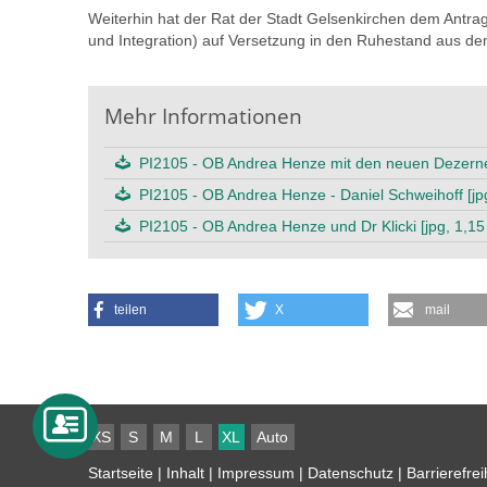
Weiterhin hat der Rat der Stadt Gelsenkirchen dem Antra
und Integration) auf Versetzung in den Ruhestand aus d
Mehr Informationen
PI2105 - OB Andrea Henze mit den neuen Dezernen
PI2105 - OB Andrea Henze - Daniel Schweihoff [jp
PI2105 - OB Andrea Henze und Dr Klicki [jpg, 1,1
teilen
X
mail
XS
S
M
L
XL
Auto
Startseite
|
Inhalt
|
Impressum
|
Datenschutz
|
Barrierefrei