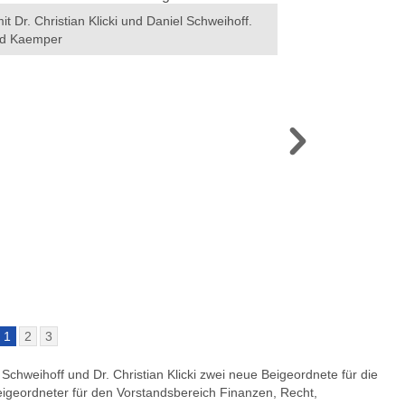
 Dr. Christian Klicki und Daniel Schweihoff.
Oberbürgermeisterin A
erd Kaemper
Gelsenkirchen - Ge
1
2
3
Schweihoff und Dr. Christian Klicki zwei neue Beigeordnete für die
eigeordneter für den Vorstandsbereich Finanzen, Recht,