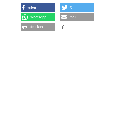
teilen
X
WhatsApp
mail
drucken