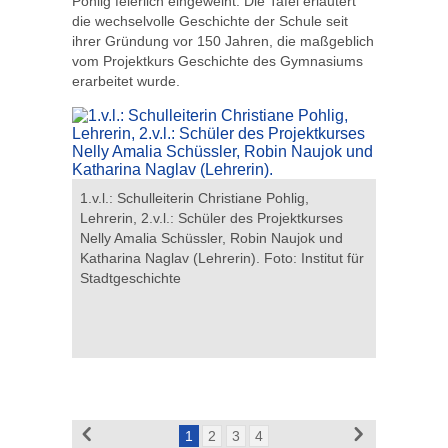
Pohlig feierlich eingeweiht. Die Tafel erläutert
die wechselvolle Geschichte der Schule seit
ihrer Gründung vor 150 Jahren, die maßgeblich
vom Projektkurs Geschichte des Gymnasiums
erarbeitet wurde.
nasium.
Bezirksbü
1.v.l.: Schulleiterin Christiane Pohlig,
Schulleite
Lehrerin, 2.v.l.: Schüler des Projektkurses
Tafel. Fo
Nelly Amalia Schüssler, Robin Naujok und
Kaemper
Katharina Naglav (Lehrerin). Foto: Institut für
Stadtgeschichte
1
2
3
4